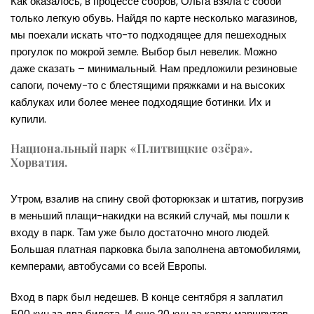
Как оказалось, в процессе сборов, Ольга взяла с собой
только легкую обувь. Найдя по карте несколько магазинов,
мы поехали искать что-то подходящее для пешеходных
прогулок по мокрой земле. Выбор был невелик. Можно
даже сказать – минимальный. Нам предложили резиновые
сапоги, почему-то с блестящими пряжками и на высоких
каблуках или более менее подходящие ботинки. Их и
купили.
Национальный парк «Плитвицкие озёра».
Хорватия.
Утром, взалив на спину свой фоторюкзак и штатив, погрузив
в меньший плащи-накидки на всякий случай, мы пошли к
входу в парк. Там уже было достаточно много людей.
Большая платная парковка была заполнена автомобилями,
кемперами, автобусами со всей Европы.
Вход в парк был недешев. В конце сентября я заплатил
500 кун за два билета. И еще 20 кун за карту маршрутов,