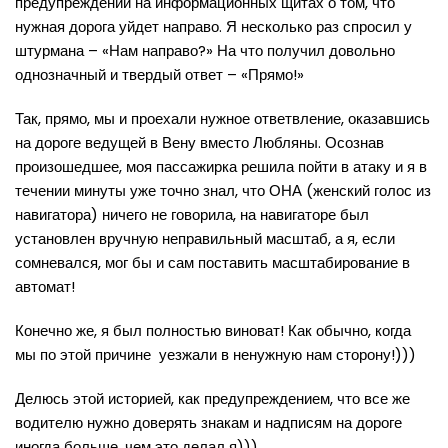
предупреждений на информационных щитах о том, что
нужная дорога уйдет направо. Я несколько раз спросил у
штурмана – «Нам направо?» На что получил довольно
однозначный и твердый ответ – «Прямо!»
Так, прямо, мы и проехали нужное ответвление, оказавшись
на дороге ведущей в Вену вместо Любляны. Осознав
произошедшее, моя пассажирка решила пойти в атаку и я в
течении минуты уже точно знал, что ОНА (женский голос из
навигатора) ничего не говорила, на навигаторе был
установлен вручную неправильный масштаб, а я, если
сомневался, мог бы и сам поставить масштабирование в
автомат!
Конечно же, я был полностью виноват! Как обычно, когда
мы по этой причине уезжали в ненужную нам сторону!)))
Делюсь этой историей, как предупреждением, что все же
водителю нужно доверять знакам и надписям на дороге
иногда больше, чем это делал я))).