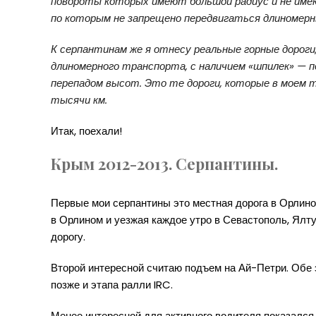
повороты которых имеют большой радиус и не имею
по которым не запрещено передвигаться длиномер
К серпантинам же я отнесу реальные горные дороги,
длиномерного транспорта, с наличием «шпилек» — п
перепадом высот. Это те дороги, которые в моем то
тысячи км.
Итак, поехали!
Крым 2012-2013. Серпантины.
Первые мои серпантины это местная дорога в Орлино
в Орлином и уезжая каждое утро в Севастополь, Ялт
дорогу.
Второй интересной считаю подъем на Ай-Петри. Обе э
позже и этапа ралли IRC.
Менее интересной для активного водителя показался 