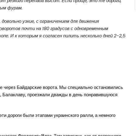
т резкого перепада высот. Если проще, это те дороги,
ным фурам.
 довольно узкие, с ограничением для движения
оворотов почти на 180 градусов с одновременным
пе. И к которым я согласен пилить несколько дней 2-2,5
е через Байдарские ворота. Мы специально остановились
у, Балаклаву, проезжали дважды в день понравившуюся
ти дороги были этапами украинского ралли, а немного
участок Феодосия-Ялта. Там зависишь как от встречного,