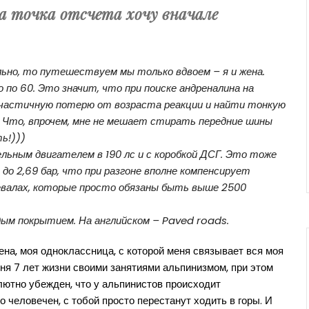
на точка отсчета хочу вначале
льно, то путешествуем мы только вдвоем – я и жена.
о по 60. Это значит, что при поиске андреналина на
ь частичную потерю от возраста реакции и найти тонкую
. Что, впрочем, мне не мешает стирать передние шины
ь!)))
ельным двигателем в 190 лс и с коробкой ДСГ. Это тоже
до 2,69 бар, что при разгоне вполне компенсирует
евалах, которые просто обязаны быть выше 2500
дым покрытием. На английском – Paved roads.
ена, моя одноклассница, с которой меня связывает вся моя
еня 7 лет жизни своими занятиями альпинизмом, при этом
ютно убежден, что у альпинистов происходит
 человечен, с тобой просто перестанут ходить в горы. И