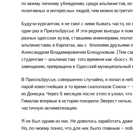
по моему личному убеждению, среди альпинистов, из
позитивных и интересных людей, чем можно встретит
Будучи курсантом, я не смог с ними бывать часто, н
один раз в Приэльбрусье. И эти редкие выезды я по
разных одесских вузов, ставшими инженерами, геолог
альпинистами, в Карпатах, мы с близкими друзьями 
Александром Владимировичем Блещуновым. (Тем самы
студентам – альпинистам того времени как «Босс». Ко
завещанию, превращена в Одесский муниципальный м
В Приэльбрусье, совершенно случайно, я попал в неб
парой известнейших в то время скалолазов Союза 
из Донецка. Через 5 месяцев после этого я узнал, чт
Гималаи впервые в истории покорили Эверест ночью, 
частичную аклиматизацию.
Я не был одним из них. Не довелось заработать даж
Но, по-моему понял, что для них было главным – поб