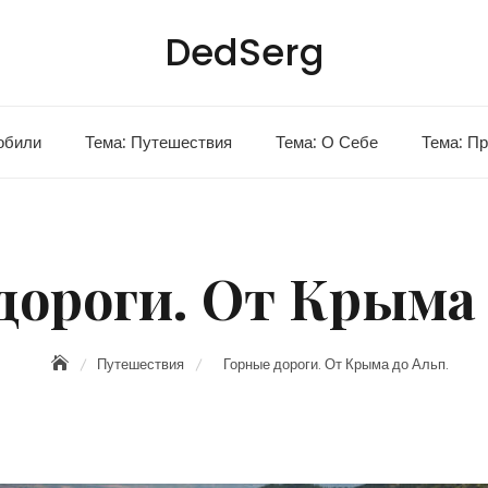
DedSerg
обили
Тема: Путешествия
Тема: О Себе
Тема: П
дороги. От Крыма 
Путешествия
Горные дороги. От Крыма до Альп.