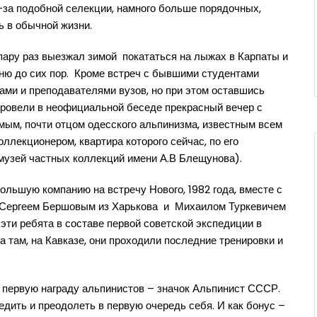
-за подобной селекции, намного больше порядочных,
ь в обычной жизни.
о пару раз выезжал зимой покататься на лыжах в Карпаты и
мню до сих пор. Кроме встреч с бывшими студентами
ами и преподавателями вузов, но при этом оставшись
провели в неофициальной беседе прекрасный вечер с
м, почти отцом одесского альпинизма, известным всем
ллекционером, квартира которого сейчас, по его
узей частных коллекций имени А.В Блещунова).
ольшую компанию на встречу Нового, 1982 года, вместе с
– Сергеем Бершовым из Харькова и Михаилом Туркевичем
о эти ребята в составе первой советской экспедиции в
а там, на Кавказе, они проходили последние тренировки и
е первую награду альпинистов – значок Альпинист СССР.
едить и преодолеть в первую очередь себя. И как бонус –