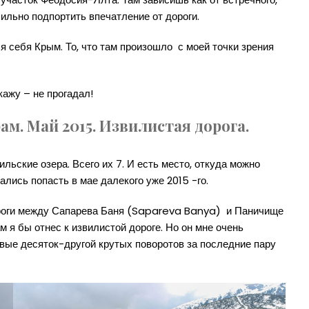
сильно подпортить впечатление от дороги.
ля себя Крым. То, что там произошло с моей точки зрения
кажу – не прогадал!
ам. Май 2015. Извилистая дорога.
льские озера. Всего их 7. И есть место, откуда можно
лись попасть в мае далекого уже 2015 -го.
ороги между Сапарева Баня (Sapareva Banya) и Паничище
м я бы отнес к извилистой дороге. Но он мне очень
рвые десяток-другой крутых поворотов за последние пару