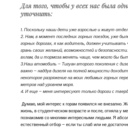
Для того, чтобы у всех нас была од
уточнить:
1. Поскольку наши дети уже взрослые и живут отде
2. Нам, в момент последних горных поездок, уже был
горных дорогах, я как водитель, должен учитыват
грань своих желаний, возможностей и безопасности
вхлам, да и тормоза менять чаще, чем могло бы быт
3.Наш атомобиль – Тигуан второго поколения с диз
важно – наддув дизеля на полной мощности доходит 
некоторое разряжение на моих любимых горных пер
метров над уровнем моря.
4. И еще – меня интересуют только дороги с твер
Думаю, мой интерес к горам появился не внезапно. Ж
жизнь, в студентческом возрасте и после, отняла у м
познакомив со многими интересными людьми. Я абсол
естественный отбор – если ты слаб или не достаточно